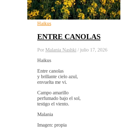
Haikus
ENTRE CANOLAS
Por
Malania Nashki
/
julio 17, 2026
Haikus
Entre canolas
y brillante cielo azul,
envuelta me vi.
Campo amarillo
perfumado bajo el sol,
testigo el viento.
Malania
Imagen: propia