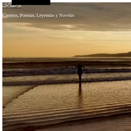
Alt de la barra lateral
CuPoLeNo
Cuentos, Poemas, Leyendas y Novelas